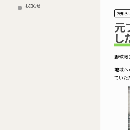
お知らせ
お知ら
元
し
野球教室
地域へ
ていた