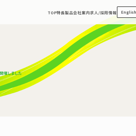
Englis
TOP
特長
製品
会社案内
求人/採用情報
開催しました