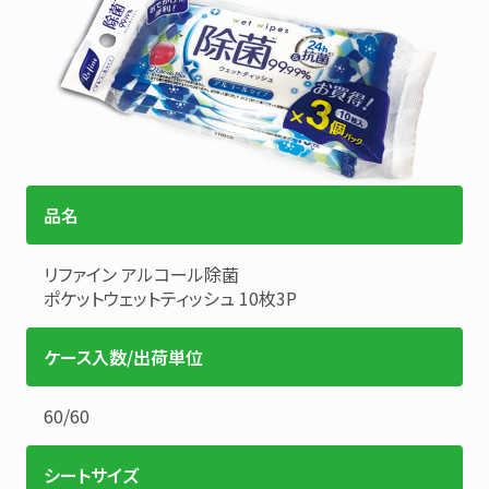
品名
リファイン
アルコール除菌
ポケットウェットティッシュ 10枚3P
ケース入数/出荷単位
60
/
60
シートサイズ