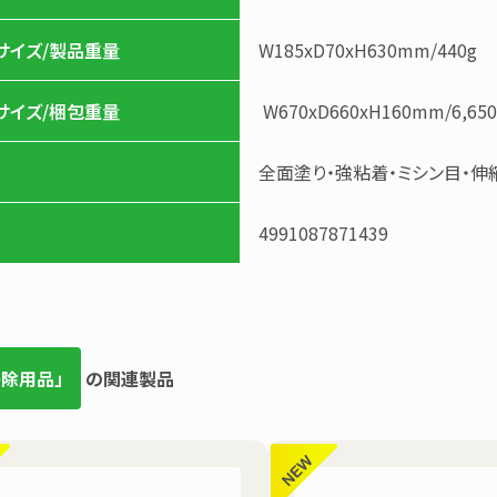
サイズ/製品重量
W185xD70xH630mm
/
440g
サイズ/梱包重量
W670xD660xH160mm
/
6,65
全面塗り・強粘着・ミシン目・伸縮（
4991087871439
掃除用品」
の関連製品