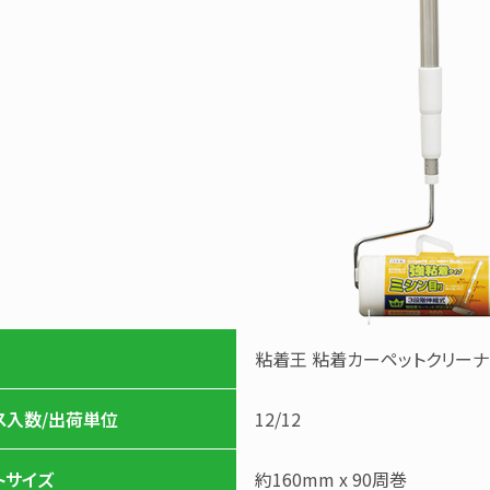
粘着王 粘着カーペットクリーナ
ス入数/出荷単位
12
/
12
トサイズ
約160mm x 90周巻