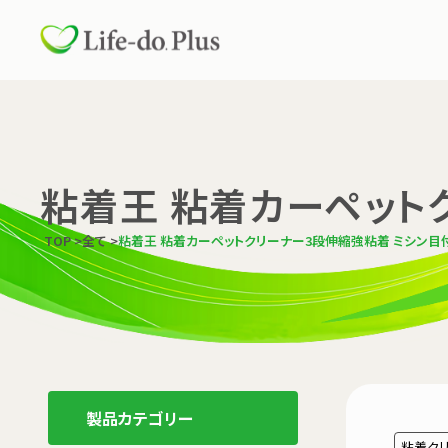
粘着王 粘着カーペットク
TOP
>
全て
>
粘着王 粘着カーペットクリーナー3段伸縮強粘着 ミシン目付 
製品カテゴリー
粘着ク