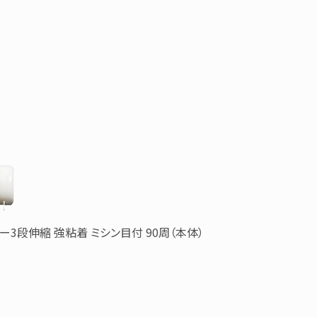
ー3段伸縮 強粘着
ミシン目付 90周（本体）