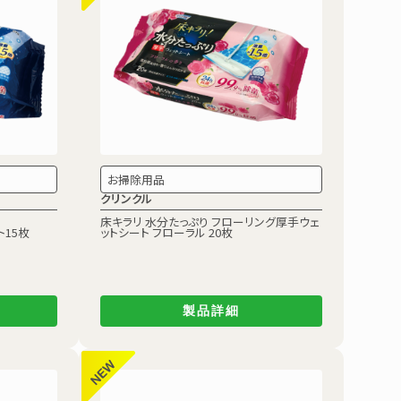
お掃除用品
クリンクル
床キラリ 水分たっぷり フローリング厚手ウェ
15枚
ットシート
フローラル 20枚
製品詳細