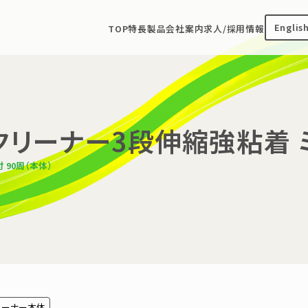
Englis
TOP
特長
製品
会社案内
求人/採用情報
リーナー3段伸縮強粘着 ミ
90周（本体）
リーナー本体