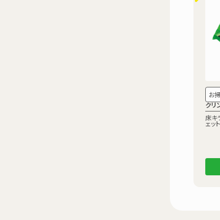
お
クリ
床キ
ェッ