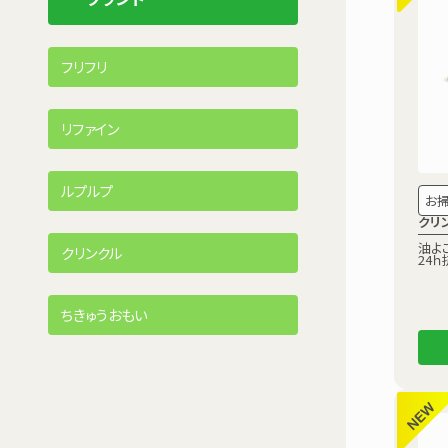
フリフリ
リファイン
ルプルプ
お
クリ
油よ
クリンクル
24ｈ
ちきゅうおもい