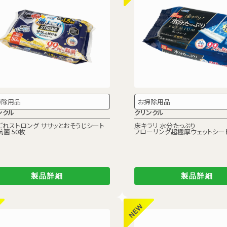
掃除用品
お掃除用品
ンクル
クリンクル
ごれストロング ササッとおそうじシート
床キラリ 水分たっぷり
抗菌 50枚
フローリング超極厚ウェットシート
製品詳細
製品詳細