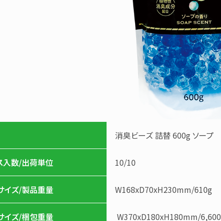
消臭ビーズ 詰替 600g ソープ
ス入数/出荷単位
10
/
10
サイズ/製品重量
W168xD70xH230mm
/
610g
サイズ/梱包重量
W370xD180xH180mm
/
6,60