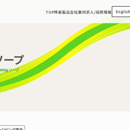
Englis
TOP
特長
製品
会社案内
求人/採用情報
ソープ
00g ソープ
・リビング用品