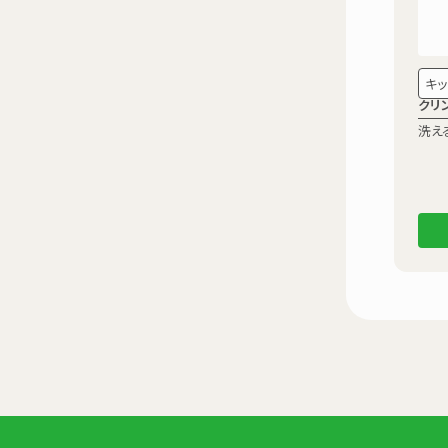
キッ
クリ
洗え