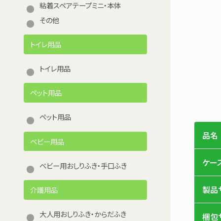
粘着スペアテープミニ・本体
その他
トイレ用品
トイレ用品
ペット用品
ペット用品
品名
ベビー用品
ケー
ベビー用おしりふき・手口ふき
製品
介護用品
大人用おしりふき・からだふき
梱包