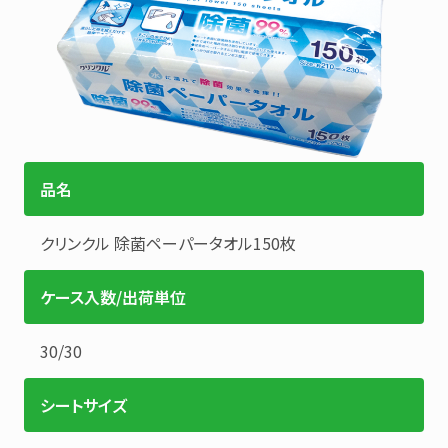
品名
クリンクル
除菌ペーパータオル150枚
ケース入数/出荷単位
30
/
30
シートサイズ