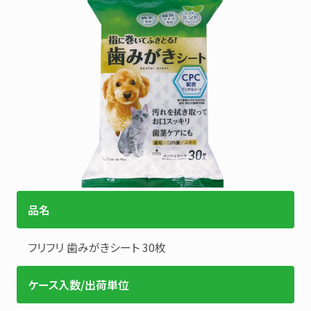
品名
フリフリ
歯みがきシート
30枚
ケース入数/出荷単位