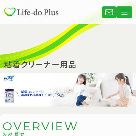
粘着クリーナー用品
O
V
E
R
V
I
E
W
製品概要