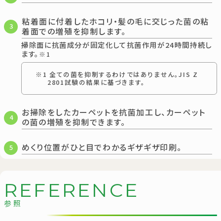
粘着面に付着したホコリ・髪の毛に交じった菌の粘
3
着面での増殖を抑制します。
掃除面に抗菌成分が固定化して抗菌作用が24時間持続し
ます。
※1
※1 全ての菌を抑制するわけではありません。JIS Z
2801試験の結果に基づきます。
お掃除をしたカーペットを抗菌加工し、カーペット
4
の菌の増殖を抑制できます。
めくり位置がひと目でわかるギザギザ印刷。
5
R
E
F
E
R
E
N
C
E
参照