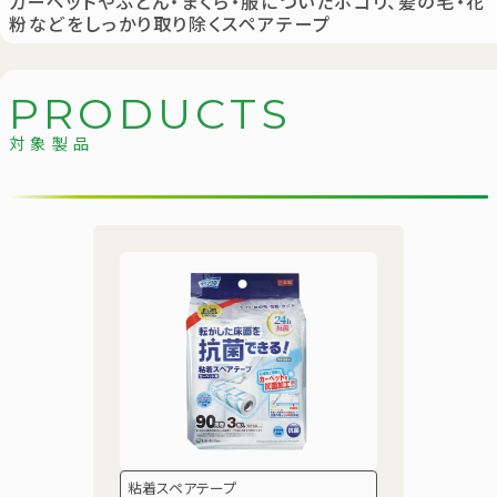
カーペットやふとん・まくら・服についたホコリ、髪の毛・花
粉などをしっかり取り除くスペアテープ
P
R
O
D
U
C
T
S
対象製品
粘着スペアテープ