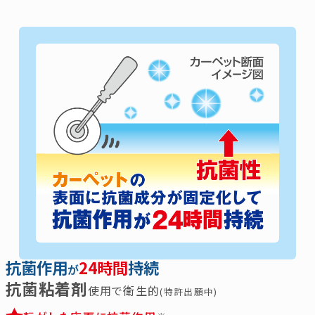
抗菌作用
24時間
持続
が
抗菌粘着剤
使用で衛生的
(特許出願中)