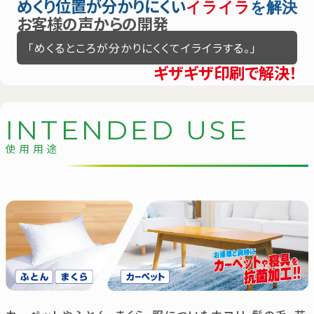
めくり位置が分かりにくい
イライラ
を解決
お客様の声からの開発
「めくるところが分かりにくくてイライラする。」
ギザギザ印刷で解決！
I
N
T
E
N
D
E
D
U
S
E
使用用途