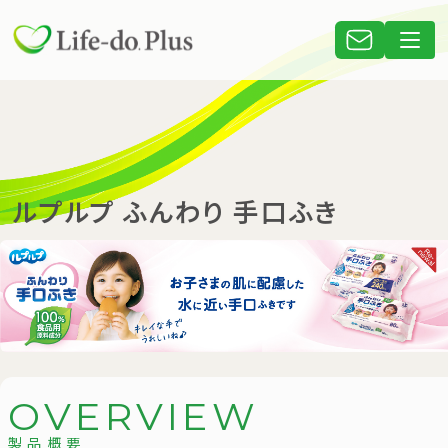
ルプルプ ふんわり 手口ふき
O
V
E
R
V
I
E
W
製品概要