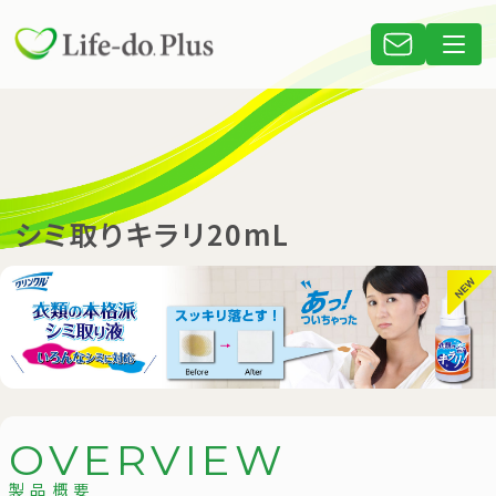
シミ取りキラリ20mL
O
V
E
R
V
I
E
W
製品概要