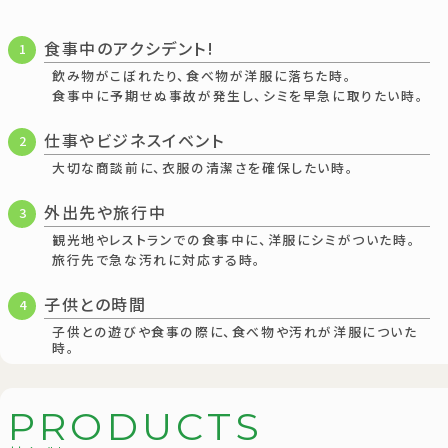
食事中のアクシデント!
1
飲み物がこぼれたり、食べ物が洋服に落ちた時。
食事中に予期せぬ事故が発生し、シミを早急に取りたい時。
仕事やビジネスイベント
2
大切な商談前に、衣服の清潔さを確保したい時。
外出先や旅行中
3
観光地やレストランでの食事中に、洋服にシミがついた時。
旅行先で急な汚れに対応する時。
子供との時間
4
子供との遊びや食事の際に、食べ物や汚れが洋服についた
時。
P
R
O
D
U
C
T
S