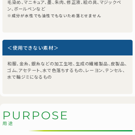
毛染め、マニキュア、墨、朱肉、修正液、絵の具、マジックペ
ン、ボールペンなど
※成分が水性でも油性でもないため落とせません
＜使用できない素材＞
和服、金糸、銀糸などの加工生地、生成の繊維製品、皮製品、
ゴム、アセテート、水で色落ちするもの、レーヨン、テンセル、
水で輪ジミになるもの
P
U
R
P
O
S
E
用途