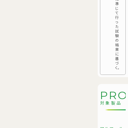
準
じ
て
行
っ
た
試
験
の
結
果
に
基
づ
く。
P
R
対象製品