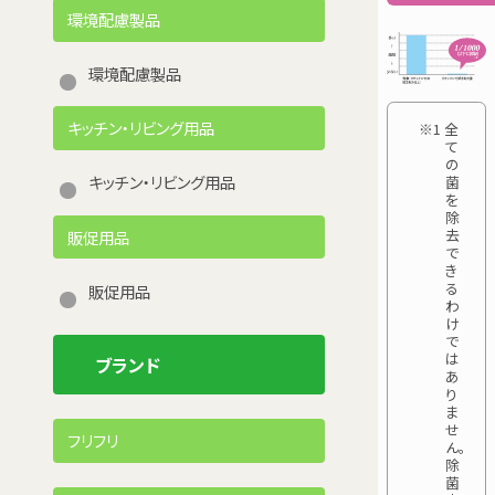
環境配慮製品
環境配慮製品
キッチン・リビング用品
※1 全
て
の
キッチン・リビング用品
菌
を
除
去
販促用品
で
き
る
販促用品
わ
け
で
は
ブランド
あ
り
ま
せ
フリフリ
ん。
除
菌