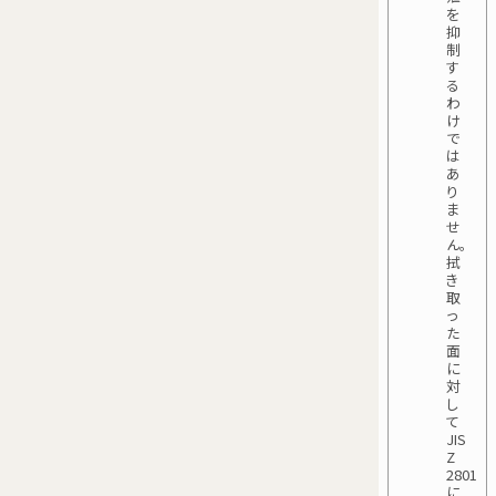
を
抑
制
す
る
わ
け
で
は
あ
り
ま
せ
ん。
拭
き
取
っ
た
面
に
対
し
て
JIS
Z
2801
に