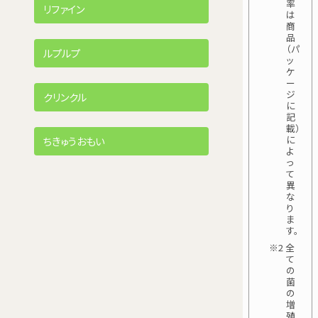
率
リファイン
は
商
品
（パ
ルプルプ
ッ
ケ
ー
ジ
クリンクル
に
記
載）
に
ちきゅうおもい
よ
っ
て
異
な
り
ま
す。
※2 全
て
の
菌
の
増
殖