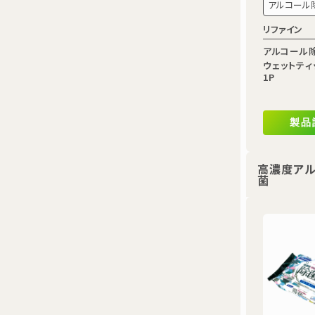
アルコール
リファイン
アルコール
ウェットティ
1P
製品
高濃度ア
菌