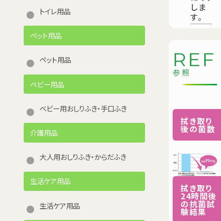
しま
トイレ用品
す。
ペット用品
R
E
F
ペット用品
参照
ベビー用品
ベビー用おしりふき・手口ふき
拭き取り
後の菌数
介護用品
大人用おしりふき・からだふき
生活ケア用品
拭き取り
24時間後
の抗菌試
生活ケア用品
験結果