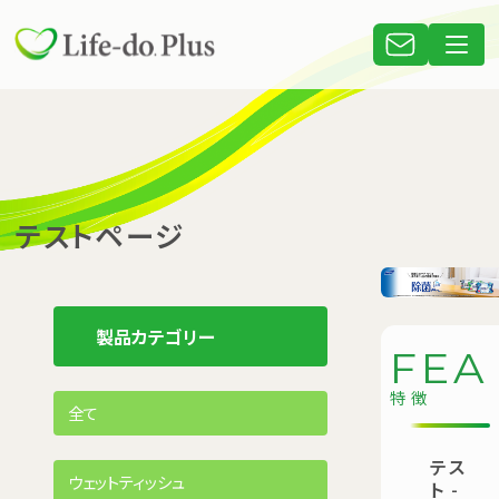
テストページ
製品カテゴリー
F
E
A
特徴
全て
テス
ウェットティッシュ
ト
-