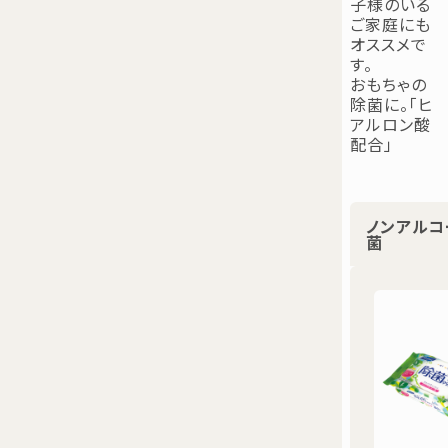
子様のいる
ご家庭にも
オススメで
す。
おもちゃの
除菌に。「ヒ
アルロン酸
配合」
ノンアルコ
菌