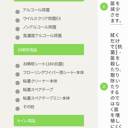
菌を
1
減少
アルコール除菌
させ
ウイルスクリア除菌EX
ます。
ノンアルコール除菌
拭く
高濃度アルコール除菌
だけ
で[抗
お掃除用品
菌]
-
菌を
殺し
お掃除シート(24h抗菌)
たり、
フローリングワイパー用シート・本体
取り
除い
粘着クリーナー本体
たり
2
粘着スペアテープ
する
ので
粘着スペアテープミニ・本体
はな
その他
く菌
を増
殖し
トイレ用品
にくく