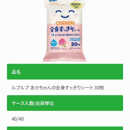
品名
ルプルプ
あかちゃんの全身すっきりシート 30枚
ケース入数/出荷単位
40
/
40