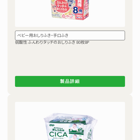
ベビー用おしりふき・手口ふき
弱酸性
ふんわりタッチのおしりふき 80枚8P
製品詳細