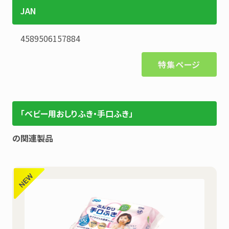
JAN
4589506157884
特集ページ
「ベビー用おしりふき・手口ふき」
の関連製品